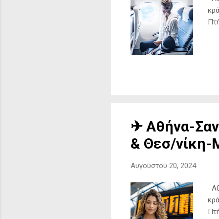
κρά
Πτή
✈ Αθήνα-Σαν
& Θεσ/νίκη-
Αυγούστου 20, 2024
Αθή
κρά
Πτή