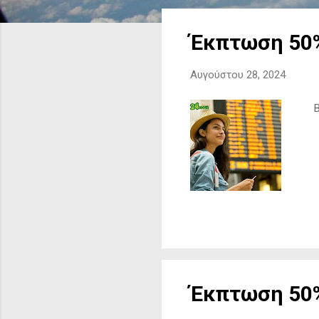
ν
α
Έκπτωση 50%
ρ
τ
Αυγούστου 28, 2024
ή
σ
Βρε
ε
ι
ς
Έκπτωση 50%