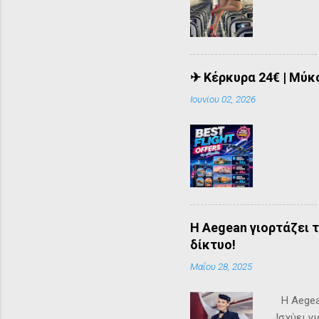
✈ Κέρκυρα 24€ | Μύκο
Ιουνίου 02, 2026
Η Aegean γιορτάζει 
δίκτυο!
Μαΐου 28, 2025
Η Aegean
Ισχύει γ