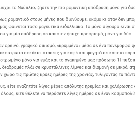
μέχρι το Ναύπλιο, ζήστε την πιο ρομαντική απόδραση μόνο για δύ
κρως ρομαντικό στους μήνες που διανύουμε, ακόμα κι όταν δεν μπ
 μάς φαίνεται τόσο μαγευτικά ειδυλλιακό. Το μόνο σίγουρο είναι ό
ου για μία απόδραση σε κάποιον ήσυχο προορισμό, μόνο για δύο.
ν ορεινό, γραφικό οικισμό, «κρυμμένο» μέσα σε ένα πανέμορφο φ
λακόστρωτα σοκάκια, στάσεις για καφέ και φαγητό σε κάποιο παρα
στρωμένο μόνο για εμάς και το αγαπημένο μας πρόσωπο. Ή πεζο
 διαδρομές πλάι σε κρυστάλλινες λίμνες και διαμονή σε μικρά, α
ον χώρο τις πρώτες κρύες ημέρες της χρονιάς, τυλίγοντας τα πάν
ους, είτε αναζητάτε λίγες μέρες απόλυτης ηρεμίας και χαλάρωσης 
ι όλους, είτε θέλετε να περάσετε λίγες ημέρες σε έναν κοσμοπολί