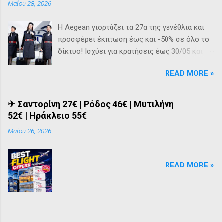
Μαΐου 28, 2026
Η Aegean γιορτάζει τα 27α της γενέθλια και
προσφέρει έκπτωση έως και -50% σε όλο το
δίκτυο! Ισχύει για κρατήσεις έως 30/05 και
πτήσεις από 01/07 έως 27/03/2027.
READ MORE »
✈ Σαντορίνη 27€ | Ρόδος 46€ | Μυτιλήνη
52€ | Ηράκλειο 55€
Μαΐου 26, 2026
READ MORE »