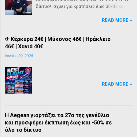
δίκτυο! Ισχύει για κρατήσεις έως 30/05 και
πτήσεις από 01/07 έως 27/03/2026.
READ MORE »
✈ Κέρκυρα 24€ | Μύκονος 46€ | Ηράκλειο
46€ | Χανιά 40€
Ιουνίου 02, 2026
READ MORE »
Η Aegean γιορτάζει τα 27α της γενέθλια
και προσφέρει έκπτωση έως και -50% σε
όλο το δίκτυο